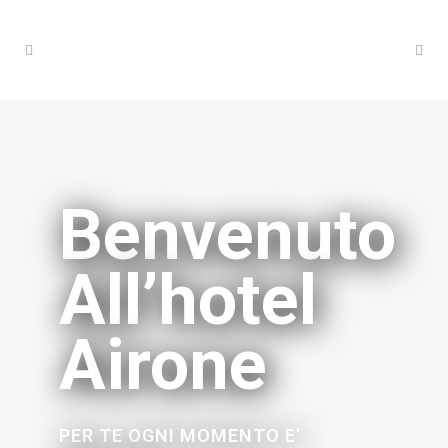
Benvenuto
All’hotel
Airone
PER TE OGNI MOMENTO E’